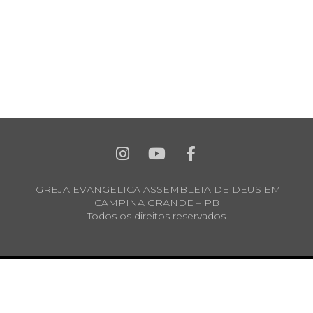
IGREJA EVANGELICA ASSEMBLEIA DE DEUS EM
CAMPINA GRANDE – PB
Todos os direitos reservados
DESENVOLVIDO POR TIRINETE SOLUÇÕES VISUAIS